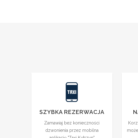
SZYBKA REZERWACJA
N
Zamawiaj bez konieczności
Korz
dzwonienia przez mobilna
możes
aplikację "Taxi Kętrzyn"