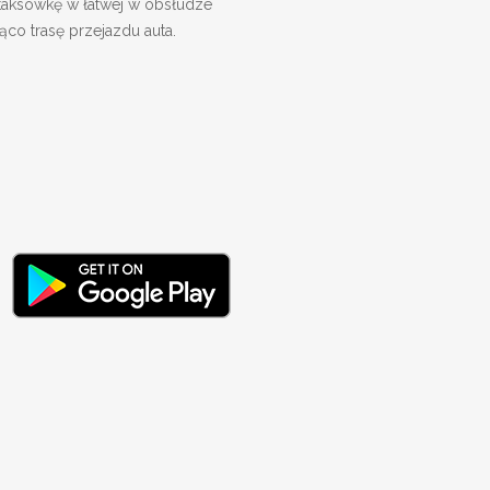
taksówkę w łatwej w obsłudze
żąco trasę przejazdu auta.