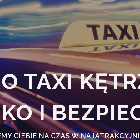
O TAXI KĘT
KO I BEZPIE
MY CIEBIE NA CZAS W NAJATRAKCYJNI