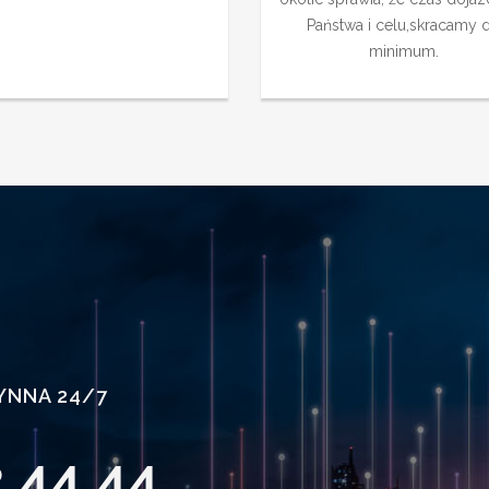
Państwa i celu,skracamy 
minimum.
ZYNNA 24/7
 44 44