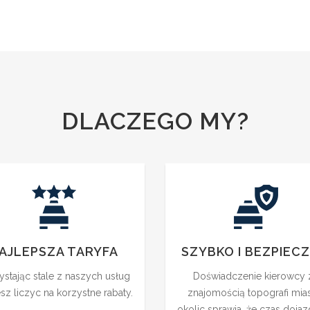
DLACZEGO MY?
AJLEPSZA TARYFA
SZYBKO I BEZPIECZ
ystając stale z naszych usług
Doświadczenie kierowcy 
z liczyc na korzystne rabaty.
znajomością topografi mias
okolic sprawia, że czas doja