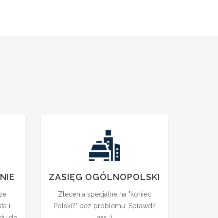
NIE
ZASIĘG OGÓLNOPOLSKI
ze
Zlecenia specjalne na "koniec
ta i
Polski?" bez problemu. Sprawdź
zdu do
nas :)